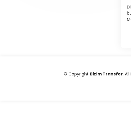
D
b
M
© Copyright
Bizim Transfer
. Al