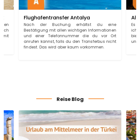
ek
Flughafentransfer Antalya
Ala
afen
Nach der Buchung erhältst du eine
Es w
nach
Bestätigung mit allen wichtigen Informationen
ich
t mit
und einer Telefonnummer die du vor Ort
biet
anrufen kannst, falls du den Transferbus nicht
und 
findest. Das wird aber kaum vorkommen.
Reise Blog