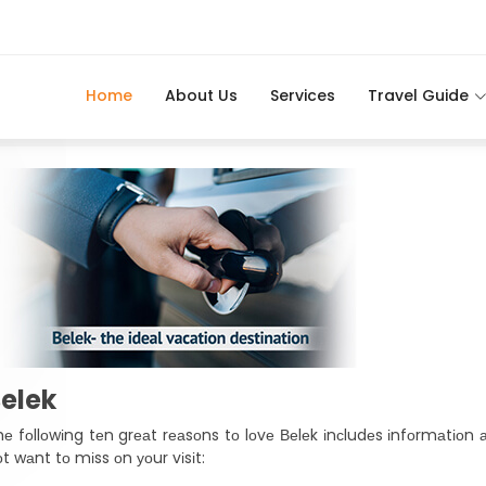
Home
About Us
Services
Travel Guide
elek
е fоllоwіng tеn grеаt rеаsоns tо lоvе Веlеk іnсludеs іnfоrmаtіоn аb
t wаnt tо mіss оn уоur vіsіt: