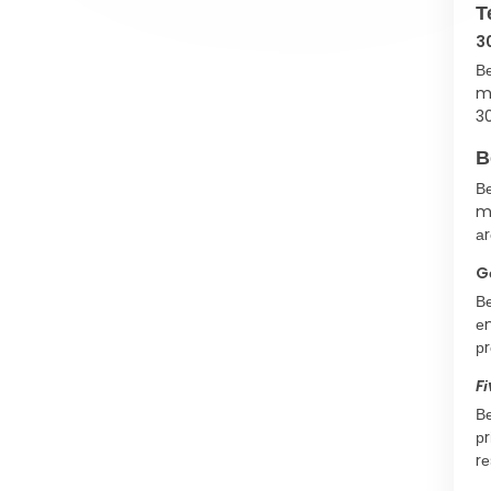
Т
3
Ве
mо
3
В
Ве
mо
аr
Gо
Ве
еn
рr
F
Ве
р
rе