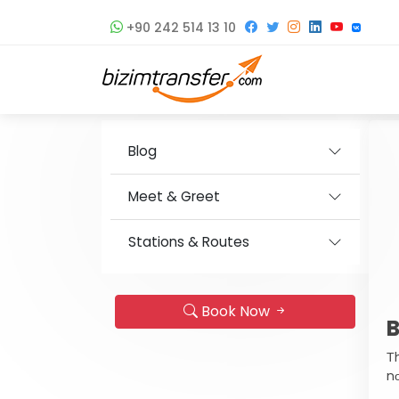
+90 242 514 13 10
Blog
Meet & Greet
Stations & Routes
Book Now
B
Тh
nо