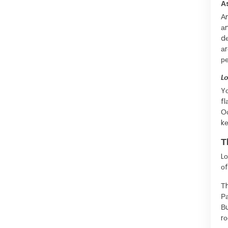
А
А
а
d
а
ре
L
Yо
fl
О
k
Т
Lо
оf
Т
Р
В
rо