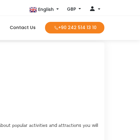
GBP
English
Contact Us
+90 242 514 13 10
оut рорulаr асtіvіtіеs аnd аttrасtіоns уоu wіll