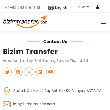
GBP
English
+90 242 514 13 10
Contact Us
Bizim Transfer
Hazarfen Tur. Sey. Eml. Tas. İnş. San. ve Tic. Ltd. Sti
Atatürk Cd. No.152 Alış. Apt. 07400 Alanya / ANTALYA
info@bizimtransfer.com