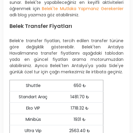
sunar. Belek'te yapabileceğiniz en keyifli aktiviteleri
öğrenmek için
Belek'te Mutlaka Yapmanız Gerekenler
adlı blog yazımıza göz atabilirsiniz.
Belek Transfer Fiyatları
Belek’e transfer fiyatları, tercih edilen transfer türüne
göre değişiklik gösterebilir. Belek'ten Antalya
Havalimanına transfer fiyatlarını aşağıdaki tablodan
yada en güncel fiyatları arama motorumuzdan
alabilirsiniz. Ayrıca Belek'ten Antalya'ya yada Side'ye
günlük özel tur için çağrı merkezimiz ile irtibata geçiniz.
Shuttle
650 ₺
Standart Araç
1481.70 ₺
Eko VIP
1718.32 ₺
Minibüs
1931 ₺
Ultra Vip
2563.40 ₺