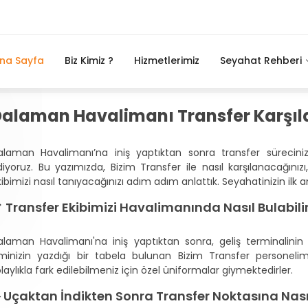
na Sayfa
Biz Kimiz ?
Hizmetlerimiz
Seyahat Rehberi
alaman Havalimanı Transfer Karşı
alaman Havalimanı’na iniş yaptıktan sonra transfer sürecinizin
diyoruz. Bu yazımızda, Bizim Transfer ile nasıl karşılanacağını
ibimizi nasıl tanıyacağınızı adım adım anlattık. Seyahatinizin ilk
 Transfer Ekibimizi Havalimanında Nasıl Bulabilir
alaman Havalimanı'na iniş yaptıktan sonra, geliş terminalinin çı
sminizin yazdığı bir tabela bulunan Bizim Transfer personelimiz
laylıkla fark edilebilmeniz için özel üniformalar giymektedirler.
️ Uçaktan İndikten Sonra Transfer Noktasına Nası