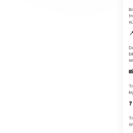
Ba
tr
sü

D
bi
sı

Tr
kı
❓
Tr
ön