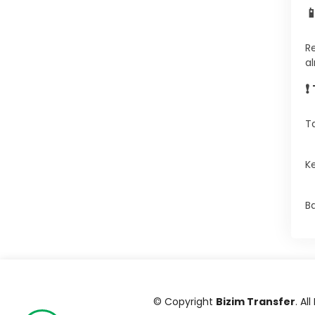

Re
al
❗
Ta
K
Ba
© Copyright
Bizim Transfer
. Al