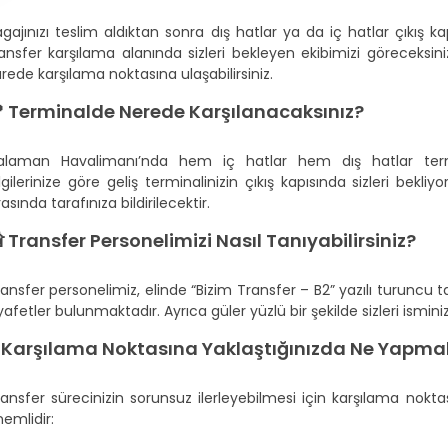
gajınızı teslim aldıktan sonra dış hatlar ya da iç hatlar çıkış k
ansfer karşılama alanında sizleri bekleyen ekibimizi göreceksini
rede karşılama noktasına ulaşabilirsiniz.
 Terminalde Nerede Karşılanacaksınız?
alaman Havalimanı’nda hem iç hatlar hem dış hatlar termi
lgilerinize göre geliş terminalinizin çıkış kapısında sizleri bekli
rasında tarafınıza bildirilecektir.
 Transfer Personelimizi Nasıl Tanıyabilirsiniz?
ansfer personelimiz, elinde “Bizim Transfer – B2” yazılı turuncu tab
yafetler bulunmaktadır. Ayrıca güler yüzlü bir şekilde sizleri isminizl
 Karşılama Noktasına Yaklaştığınızda Ne Yapmal
ansfer sürecinizin sorunsuz ilerleyebilmesi için karşılama nokta
emlidir: