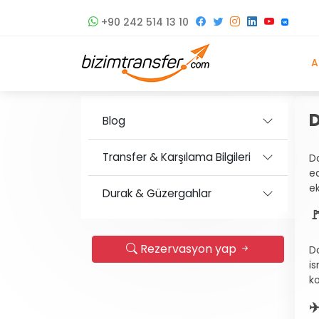
+90 242 514 13 10
A
D
Blog
Transfer & Karşılama Bilgileri
D
e
ek
Durak & Güzergahlar

Rezervasyon yap
D
i
ko
✈