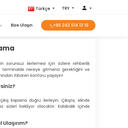
TRY
Türkçe
Bize Ulaşın
+90 242 514 13 10
lama
 sorunsuz ilerlemesi için sizlere rehberlik
zı, terminalde nereye gitmeniz gerektiğini ve
 anından itibaren konforu yaşayın!
siniz?
kış kapısına doğru ilerleyin. Çıkışta, elinde
 sizleri bekliyor olacaktır. Kalabalık içinde
l Ulaşırım?