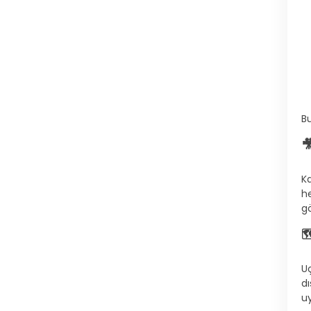
Bu

K
h
gö

U
dı
uy