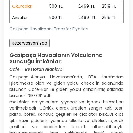
Okurcalar
500 TL
2469 TL
2519 TL
Avsallar
500 TL
2469 TL
2519 TL
Gazipaşa Havalimanı Transfer Fiyatları
Gazipaşa Havaalanın Yolcularına
Sunduğu İmkânlar:
Cafe – Restoran Alanları:
Gazipaşa-Alanya Havalimanı’nda, BTA tarafından
işletilmekte olan ve giden yolcu check-in salonunda
bulunan Cafe-Bar ile giden yolcu arındırılmış salonda
bulunan “SEFERİ” adlı
mekânlar da yolculara yiyecek ve içecek hizmetleri
verilmektedir. Günlük olarak üretilen zengin kek, tost,
pasta, börek, sandviç çeşitleri ile çikolatalı bisküvi, cips
gibi hazır gıdaların yanında alkollü ve alkolsüz içecek
çeşitleri ve birbirinden lezzetli alternatifleriyle