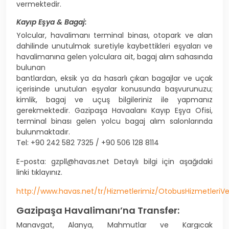
vermektedir.
Kayıp Eşya & Bagaj:
Yolcular, havalimanı terminal binası, otopark ve alan
dahilinde unutulmak suretiyle kaybettikleri eşyaları ve
havalimanına gelen yolculara ait, bagaj alım sahasında
bulunan
bantlardan, eksik ya da hasarlı çıkan bagajlar ve uçak
içerisinde unutulan eşyalar konusunda başvurunuzu;
kimlik, bagaj ve uçuş bilgileriniz ile yapmanız
gerekmektedir. Gazipaşa Havaalanı Kayıp Eşya Ofisi,
terminal binası gelen yolcu bagaj alım salonlarında
bulunmaktadır.
Tel: +90 242 582 7325 / +90 506 128 8114
E-posta: gzpll@havas.net Detaylı bilgi için aşağıdaki
linki tıklayınız.
http://www.havas.net/tr/Hizmetlerimiz/OtobusHizmetleriV
Gazipaşa Havalimanı’na Transfer:
Manavgat, Alanya, Mahmutlar ve Kargıcak