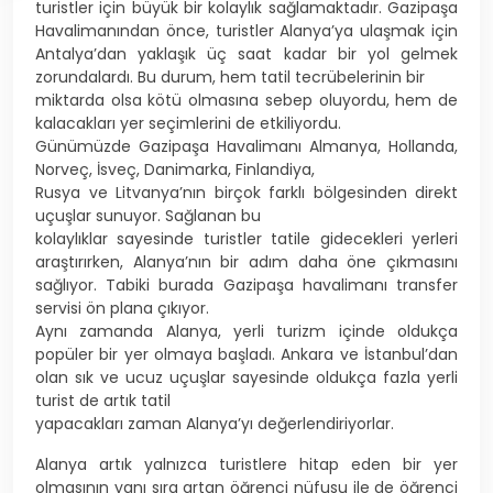
turistler için büyük bir kolaylık sağlamaktadır. Gazipaşa
Havalimanından önce, turistler Alanya’ya ulaşmak için
Antalya’dan yaklaşık üç saat kadar bir yol gelmek
zorundalardı. Bu durum, hem tatil tecrübelerinin bir
miktarda olsa kötü olmasına sebep oluyordu, hem de
kalacakları yer seçimlerini de etkiliyordu.
Günümüzde Gazipaşa Havalimanı Almanya, Hollanda,
Norveç, İsveç, Danimarka, Finlandiya,
Rusya ve Litvanya’nın birçok farklı bölgesinden direkt
uçuşlar sunuyor. Sağlanan bu
kolaylıklar sayesinde turistler tatile gidecekleri yerleri
araştırırken, Alanya’nın bir adım daha öne çıkmasını
sağlıyor. Tabiki burada Gazipaşa havalimanı transfer
servisi ön plana çıkıyor.
Aynı zamanda Alanya, yerli turizm içinde oldukça
popüler bir yer olmaya başladı. Ankara ve İstanbul’dan
olan sık ve ucuz uçuşlar sayesinde oldukça fazla yerli
turist de artık tatil
yapacakları zaman Alanya’yı değerlendiriyorlar.
Alanya artık yalnızca turistlere hitap eden bir yer
olmasının yanı sıra artan öğrenci nüfusu ile de öğrenci