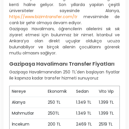
kenti haline geliyor. Son yıllarda yapılan çeşitli
üniversiteler sayesinde Alanya,
https://www.bizimtransfer.com/tr
mevsiminde de
canlı bir şehir olmaya devam ediyor.
Gazipaşa Havalimanı, öğrencilerin ailelerini sık sık
ziyaret etmesi için bulunmaz bir nimet. İstanbul ve
Ankara’ya olan direkt uçuşlar oldukça ucuza
bulunabiliyor ve birçok ailenin çocuklarını görerek
mutlu olmasını sağlıyor.
Gazipaşa Havalimanı Transfer Fiyatları
Gazipaşa Havalimanından 250 TL'den başlayan fiyatlar
ile kapınıza kadar transfer hizmeti sunuyoruz
Nereye
Ekonomik
Sedan
Vito Vip
Alanya
250 TL
1.349 TL
1.399 TL
Mahmutlar
250TL
1.349 TL
1.399 TL
İncekum
200 TL
2469 TL
2519 TL