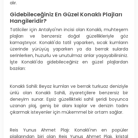
alır.
Gidebileceğiniz En Güzel Konaklı Plajları
Hangileridir?
Tatilciler için Antalya'nın incisi olan Konaklı, muhteşem
plajları ve benzersiz doğal güzellikleriyle göz
kamaştırıyor. Konaklı'da tatil yaparken, sıcak kumların
üzerinde yürüyüş yaparken ya da berrak sularda
serinlerken, huzurlu ve unutulmaz anlar yaşayabilirsiniz.
İşte Konaklı'da gidebileceğiniz en güzel plajlardan
bazıları:
Konaklı Sahili: Beyaz kumları ve berrak turkuaz deniziyle
ünlü olan Konaklı Sahili, ziyaretçilere benzersiz bir
deneyim sunar. Eşsiz güzellikteki sahil şeridi boyunca
uzanan plaj, geniş bir alanı kaplar ve denizin tadını
çıkarmak isteyenler için mükemmel bir ortam sağlar.
Reis Yunus Ahmet Plajı: Konaklı'nın en popüler
plajlarından biri olan Reis Yunus Ahmet Plajı, kristal