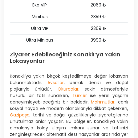
Eko VIP
2069 ₺
Minibus
2359 ₺
Ultra VIP
2369 ₺
Ultra Minibus
3999 ₺
Ziyaret Edebileceğiniz Konaklı’ya Yakın
Lokasyonlar
Konaklı’ya yakın birçok keşfedilmeye değer lokasyon
bulunmaktadır.
Avsallar
, berrak denizi ve doğal
plajlarıyla ünlüdür.
Okurcalar
, sakin atmosferiyle
huzurlu bir tatil sunarken,
Türkler
ise yerel yaşamı
deneyimleyebileceğiniz bir beldedir.
Mahmutlar,
canlı
sosyal hayatı ve modern olanaklarıyla dikkat çekerken,
Gazipaşa
, tarihi ve doğal güzellikleriyle ziyaretçilerine
unutulmaz anlar yaşatır. Bu bölgeler, Konaklı’ya yakın
olmalarıyla kolay ulaşım imkanı sunar ve tatilinizi
zenginleştirecek alternatif destinasyonlar arasında yer