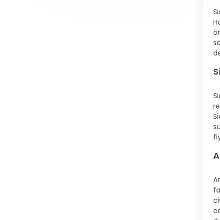
S
H
ö
se
de
S
S
r
Si
s
fi
A
A
f
ci
e