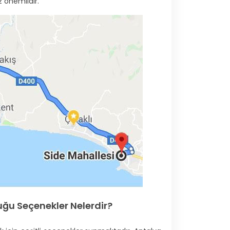
 önemlidir.
duğu Seçenekler Nelerdir?