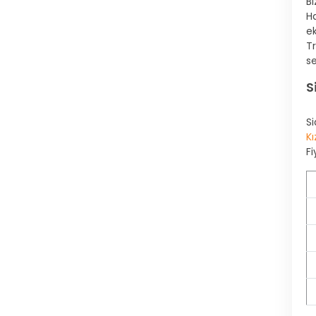
Bi
Ha
e
T
se
S
S
Kı
Fi