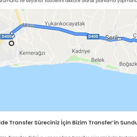
urumunu ve seyahat saatlerini dikkate alarak planlama yapmanız
ide Transfer Süreciniz İçin Bizim Transfer’in Sun