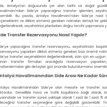
ide, Antalya'nın doğusunda yer alan tarihi ve doğal güzellik
avalimanı'ndan Side'ye yapacağınız transfer işlemleri, seyah
nemlidir. Bu yazıda, Antalya Havalimanı'ndan Side'ye nasıl tr
çeneklerini ve dikkat etmeniz gereken noktaları detaylı bir şeki
ğerlendirerek, seyahatinizi planlarken doğru tercihi yapmanıza y
ide Transfer Rezervasyonu Nasıl Yapılır?
ide'ye yapacağınız transfer rezervasyonu, seyahatinizin başarı
ezervasyonu yaparken dikkat etmeniz gereken bazı önemli nokt
de'ye transfer seçeneklerini değerlendirerek, sizin için en uygun ol
unan transfer firmaları aracılığıyla rezervasyon yaparken
yatlandırmaları gibi detayları göz önünde bulundurmanız önemlidi
ntalya Havalimanından Side Arası Ne Kadar Sür
ntalya Havalimanından Side'ye olan mesafe ve transfer süre
aktördür. Genellikle hava ve trafik koşullarına bağlı olarak
varındadır ve transfer süresi yaklaşık olarak 1 saat ile 1 saat 15
deceğiniz transfer seçeneğine göre değişiklik gösterebilir. T