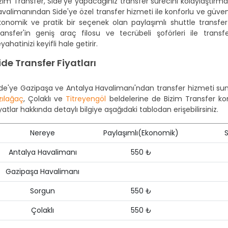
zim Transfer, Side'ye yapacağınız transfer sürecini kolaylaştırma
valimanından Side'ye özel transfer hizmeti ile konforlu ve güvenli 
konomik ve pratik bir seçenek olan paylaşımlı shuttle transfer i
ransfer'in geniş araç filosu ve tecrübeli şoförleri ile tran
yahatinizi keyifli hale getirir.
ide Transfer Fiyatları
ide'ye Gazipaşa ve Antalya Havalimanı'ndan transfer hizmeti sunu
zılağaç
, Çolaklı ve
Titreyengöl
beldelerine de Bizim Transfer konfo
yatlar hakkında detaylı bilgiye aşağıdaki tablodan erişebilirsiniz.
Nereye
Paylaşımlı(Ekonomik)
Antalya Havalimanı
550 ₺
Gazipaşa Havalimanı
Sorgun
550 ₺
Çolaklı
550 ₺