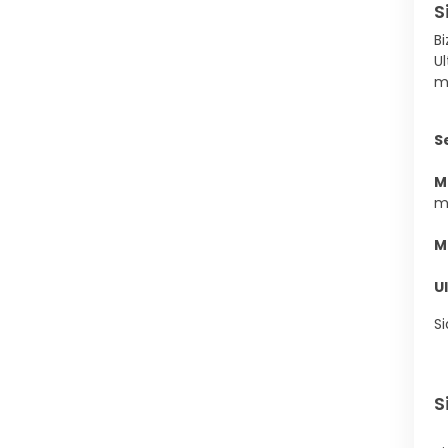
S
Bi
Ul
mi
S
M
m
M
U
Si
S