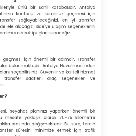
leriyle ünlü bir sahil kasabasıdır. Antalya
atinizin konforlu ve sorunsuz geçmesi için
ansfer sağlayabileceğinizi, en iyi transfer
lde ele alacağız. Side'ye ulaşım seçeneklerini
ardımcı olacak ipuçları sunacağız.
lı geçmesi için önemli bir adımdır. Transfer
alar bulunmaktadır. Antalya Havalimanı'ndan
anı seçebilirsiniz. Güvenilir ve kaliteli hizmet
, transfer saatleri, araç seçenekleri ve
r.
er?
si, seyahat planınızı yaparken önemli bir
, bu mesafe yaklaşık olarak 70-75 kilometre
 dakika arasında değişmektedir. Bu süre, tercih
ransfer süresini minimize etmek için trafik