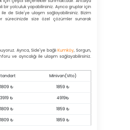
k için çeşitli seçenekler sunmaktadır. Antalya
bir yolculuk yapabilirsiniz. Ayrıca gruplar için
le de Side'ye ulaşım sağlayabilirsiniz. Bizim
sfer sürecinizde size özel çözümler sunarak
yoruz. Ayrıca, Side'ye bağlı
Kumköy
, Sorgun,
ru ve ayrıcalığı ile ulaşım sağlayabilirsiniz.
Standart
Minivan(Vito)
1809 ₺
1859 ₺
3919 ₺
4919₺
1809 ₺
1859 ₺
1809 ₺
1859 ₺