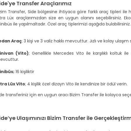
ide'ye Transfer Araçlarımız
zim Transfer, Side bölgesine ihtiyaca göre farklı araç tipleri il
tra Lüx araçlarımızdan size en uygun olanını seçebilirsiniz. Eko
nibüs ile yapılmaltadır. Özel araç tiplerimizi aşağıda bulabilirsiniz.
edan Araç
; 3 kişi ve 3 valiz hakkı mevcuttur. Jızlı ve kolay ulaşım 
inivan (Vito)
; Genellikle Mercedes Vito ile karşılıklı koltuk ile
evcuttur.
inibüs;
16 kişiliktir
ltra Lüx Vito
; 4 kişilik özel dizayn Vito ile kendinize bir ödül verin.
de transferiniz için en uygun aracı Bizim Transfer ile kolayca seçeb
ide’ye Ulaşımınızı Bizim Transfer ile Gerçekleştirm