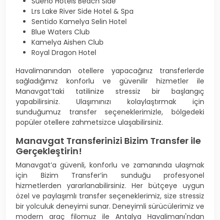
Sueno Hotels Beach Side
Lrs Lake River Side Hotel & Spa
Sentido Kamelya Selin Hotel
Blue Waters Club
Kamelya Aishen Club
Royal Dragon Hotel
Havalimanından otellere yapacağınız transferlerde
sağladığımız konforlu ve güvenilir hizmetler ile
Manavgat’taki tatilinize stressiz bir başlangıç
yapabilirsiniz. Ulaşımınızı kolaylaştırmak için
sunduğumuz transfer seçeneklerimizle, bölgedeki
popüler otellere zahmetsizce ulaşabilirsiniz.
Manavgat Transferinizi Bizim Transfer ile
Gerçekleştirin!
Manavgat’a güvenli, konforlu ve zamanında ulaşmak
için Bizim Transfer’in sunduğu profesyonel
hizmetlerden yararlanabilirsiniz. Her bütçeye uygun
özel ve paylaşımlı transfer seçeneklerimiz, size stressiz
bir yolculuk deneyimi sunar. Deneyimli sürücülerimiz ve
modern araç filomuz ile Antalya Havalimanı'ndan