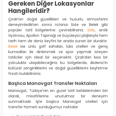
Gereken Diğer Lokasyonlar
Hangileridir?
Çıralı’nın doğal güzellikleri ve huzurlu atmosferini
deneyimledikten sonra rotanızı Side ve Belek gibi
popüler tatil bölgelerine çevirebilirsiniz.
Side
, antik
tiyatrosu, Apollon Tapınağı ve büyüleyici plajlarıyla hem
tarih hem de deniz keyfini bir arada sunan bir duraktır.
Belek
ise ünlü golf sahaları, lüks otelleri ve geniş
kumsalları ile dinlenmek ve spor yapmak isteyen
tatilciler için ideal bir seçenektir. Çıralı’dan kısa bir
yolculukla ulaşabileceğiniz bu bölgelerde, Akdeniz’in
kültürel zenginliklerini ve doğal güzelliklerini keşfetme
fırsatı bulabilirsiniz.
Başlıca Manavgat Transfer Noktaları
Manavgat, Türkiye'nin en güzel tatil beldelerinden biri
olarak, misafirlerine unutulmaz bir deneyim
sunmaktadır. İşte başlıca Manavgat otelleri için
transfer hizmeti sunduğumuz noktalar: